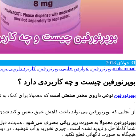
31
جولای
2018
mohammad
بوپرنورفین
,
عوارض جانبی بوپرنورفین
,
کاربرد دارویی بوپر
بوپرنورفین چیست و چه کاربردی دارد ؟
بوپرنورفین
نوعی داروی مخدر صنعتی است
که معمولا برای کمک به ت
.
از آنجایی که بوپرنورفین می تواند باعث کاهش عمق تنفس و کند شد
بوپرنورفین معمولا به صورت زیر زبانی مصرف می شود
. همیشه قبل
شما کاملا حل و ناپدید نشده است ، چیزی نخورید و آب ننوشید . در 
هیچگاه به صورت ناگهانی قطع نکنید .