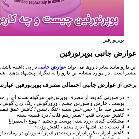
بوپرنورفین
عوارض جانبی بوپرنورفین
این دارو مانند سایر داروها می تواند
عوارض جانبی
در پی داشته باشد .
بیشتر است . در موارد مشابه این دارو را به دیگران پیشنهاد ندهید .
برخی از عوارض جانبی احتمالی مصرف بوپرنورفین عبارتند 
در صورتی که بعد از مصرف بوپرنورفین هرگونه نشانه ای از حسا
پوست ، خارش و سوزش چشم ، وزوزگوش ، زنگ زدن گوش ، تنگ
تنفس صدا دار / خس خس سینه / تنگی نفس / کاهش عمق تنفس / 
کاهش ضربات قلب / تغییر ریتم قلب / درد قفسه سینه
مشکلات کبدی / زرد شدن پوست و چشم / تهوع / استفراغ
از دست دادن اشتها / درد معده / کاهش وزن /
کاهش ادرار / تکرر ادرار /تیره شدن ادرار / سوزش در زمان دفع 
یبوست / تغییر رنگ مدفوع