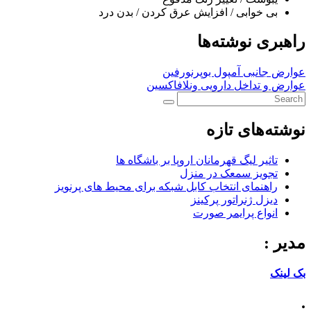
بی خوابی / افزایش عرق کردن / بدن درد
راهبری نوشته‌ها
عوارض جانبی آمپول بوپرنورفین
عوارض و تداخل دارویی ونلافاکسین
نوشته‌های تازه
تاثیر لیگ قهرمانان اروپا بر باشگاه ها
تجویز سمعک در منزل
راهنمای انتخاب کابل شبکه برای محیط های پرنویز
دیزل ژنراتور پرکینز
انواع پرایمر صورت
مدیر :
بک لینک
.