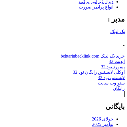
دیزل ژنراتور پرکینز
انواع پرایمر صورت
مدیر :
بک لینک
.
خرید بک لینک behtarinbacklink.com
آپدیت 32
پسورد نود 32
اوکلی لایسنس رایگان نود 32
لایسنس نود 32
سئو وب سایت
رایگان
بایگانی
جولای 2026
نوامبر 2025