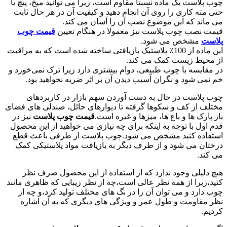
چوب پلاست یک ماده نسبتاً مقاوم است، زیرا می توانید میخ، پیچ یا
حتی مته کاری را روی آن انجام دهید و کیفیت آن در هر حال ثابت
می ماند که این موضوع نصب آن را آسان می کند.
قیمت نصب چوب پلاست نیز معمولا در هنگام تعیین
قیمت چوب
پلاست
مشخص می شود.
این ماده از 100٪ پلاستیک بازیافتی ساخته شده است که به مراقبت
از محیط زیست کمک می کند.
در مقایسه با چوب طبیعی، دوام بیشتری دارد زیرا ترک نمی‌خورد و
خم نمی شود و نگران آسیب دیدن آن بر اثر ضربه نخواهید بود.
چوب پلاست در حال به دست آوردن سهم بازار در کاربردهای
مختلف از کف و سکوها گرفته تا دیوارهای حائل، صندلی های فضای
باز پارک ها و باغ ها، میزها و غیره است.
قیمت چوب پلاست
نیز در
قدم اول با توجه به اینکه برای چه نیازی می خواهید از این محصول
استفاده کنید مشخص می شود.چوب پلاست از طرفی باعث قطع
درختان می شود و از طرف دیگر به بازیافت مواد پلاستیکی کمک
می کند.
هیچ دلیلی وجود ندارد که از استفاده از این محصول صرف نظر
کنید،زیرا از همه نظر عالی است،چه از نظر زیبایی که ظاهری مانند
چوب دارد و می توان آن را در نگ های مختلف تولید کرد،و چه از
نظر مقاومت و طول عمر و ویژگی های دیگری که به آن اشاره
کردیم.