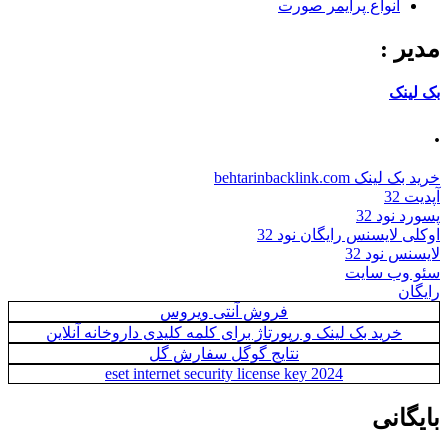
انواع پرایمر صورت
مدیر :
بک لینک
.
خرید بک لینک behtarinbacklink.com
آپدیت 32
پسورد نود 32
اوکلی لایسنس رایگان نود 32
لایسنس نود 32
سئو وب سایت
رایگان
فروش آنتی ویروس
خرید بک لینک و رپورتاژ برای کلمه کلیدی داروخانه آنلاین
نتایج گوگل سفارش گل
eset internet security license key 2024
بایگانی