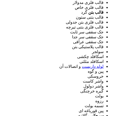
قالب فلزی مدولار
قالب فلزی خاص
قالب بتن
گرد
قالب بتنی ستون
قالب فلزی بتن جدولی
قالب فلزی بتنی تیرچه
جک سقفی سر ثابت
جک سقفی سر جدا
جک سقفی عراقی
قالب پلاستیکی بتن
سولجر
اسکافلد چکشی
اسکافلد مثلثی
لوله داربست
و اتصالات آن
پین و گوه
خروسکی
واشر کاست
واشر دولول
گیره خرچنگی
بولت
رزوه
تسمه بولت
پین قورباغه ای
سرجک
ریگلاژی