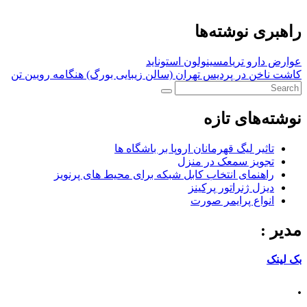
راهبری نوشته‌ها
عوارض دارو تریامسینولون استوناید
کاشت ناخن در پردیس تهران (سالن زیبایی بورگ) هنگامه رویین تن
نوشته‌های تازه
تاثیر لیگ قهرمانان اروپا بر باشگاه ها
تجویز سمعک در منزل
راهنمای انتخاب کابل شبکه برای محیط های پرنویز
دیزل ژنراتور پرکینز
انواع پرایمر صورت
مدیر :
بک لینک
.