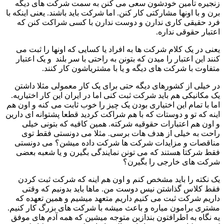
زنجیره تامین خودشون سعی می کنن به سمت شرکت های دیگه
برن و با اونها مشارکتی کار کنن. اما شرکت باید باشند. یعنی اینکه با
فرد حقیقی کاری ندارن و دوست ندارن با کسی شراکت کنن که
اعتبار حقوقی نداره.
یعنی در یک کلام شرکت ها به افراد یا کسایی که اونها را ثبت می
کنند این اعتبار را میدن که بتونن به راحتی با سر بلند و یک اعتبار
متفاوت با شرکت های دیگه و یا با مشتریاشون کار کنند.
در خیلی از کشورهای دیگه حتی برای یک کار معمولی مثلا داشتن
یک مکانیکی هم باید شرکت ثبت کنی اما در ایران این کار اختیاریه.
اما با تمام این اختیاری بودن یک چیز را خوب ثابت می کنه و اون هم
اینه که تو و دوستات که با هم شراکت کردید قطعا پشتوانه ای دارین
و اون هم اعتبارات حقوقیه شرکته. همین کافیه که بتونی خیلی
راحت به خیلی از هدف هات برسی. مثلا می دونستی فقط توی
مناقصات و مزایدات شرکت ها شرکت داده میشن؟ می دونستی
فقط شرکتا هستند که می تونن نمایندگی بگیرن و یا شعبه بعضی
شرکت های خارجی را بگیرن؟
یک نکته را باید مشخص کنم و اون هم اینه که شرکت ثبت کردن
فقط کلاس گذاشتن نیس دوست من. ماها باید بدونیم که وقتی
داریم شرکت ثبت می کنیم داریم متعهد میشیم و همین تعهده که
مشتری برامون میاره و باعث میشه با شرکت های بزرگ کار کنیم.
یه نگاه به اطرافتون بندازین متوجه میشین که همه آدم های موفق