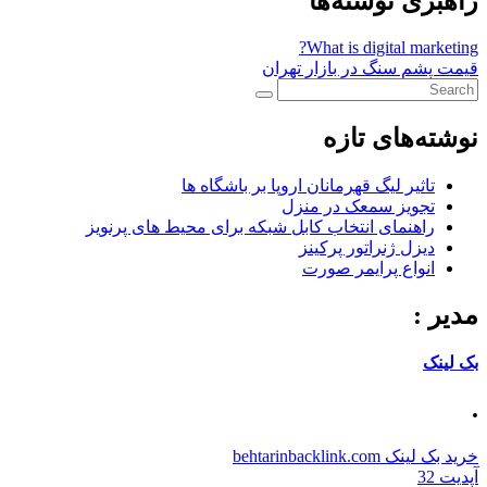
راهبری نوشته‌ها
What is digital marketing?
قیمت پشم سنگ در بازار تهران
نوشته‌های تازه
تاثیر لیگ قهرمانان اروپا بر باشگاه ها
تجویز سمعک در منزل
راهنمای انتخاب کابل شبکه برای محیط های پرنویز
دیزل ژنراتور پرکینز
انواع پرایمر صورت
مدیر :
بک لینک
.
خرید بک لینک behtarinbacklink.com
آپدیت 32