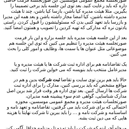
صورتجلسه مجمع عمومی موسسین. این صورتجلسه فرمت خاصی
داره که باید رعایت کنید. بعد توی این جلسه باید برخی تصمیما را
بگیرین. مثلا هیئت مدیره کیا باشن، بازسا کیا باشن، چند تا هیئت
مدیره داشته باشین، کیا امضا مجاز داشته باشن و بعد همه این مدیرا
و بازرسا باید تعهد کتبی بدن که مسئولیتشون را قبول کردن. راستی
یادتون نره که مدارکی که تهیه کردین را تصویب و همتون امضا کنید.
بعد از این جلسه هیئت مدیره باید جلسه بزاره و این بار فرمت
صورتجلسه هیئت مدیره را تنظیم می کنین که توی این جلسه هم
موضوعاتی مثل عنوان ها یا سمت ها، وظایف و امور کلی را بحث
می کنین.
یک تقاضانامه هم برای اداره ثبت شرکت ها یا هیئت مدیره و یا
مدیرعامل منتخب باید بنویسه که می خواین شرکت را ثبت کنید.
حالا باید هم برین توی سایت و تقاضا
ثبت شرکت
بدین و هم در
مواقع مشخص که باید بررسی کنین، مدارک را برای اداره ثبت
شرکت ها ارسال کنین. بعد توی اداره هر وقت قرار شد برین اصل
مدارک شناسایی، گواهی عدم سوء پیشینه همه مدیران،
صورتجلسات هیئت مدیره و مجمع عمومی موسسین، مجوزه
احتمالی که برای شرکت باید می گرفتین، تقاضانامه و تعهد نامه و
اساسنامه و شرکت نامه و … را باید ببرین تا شرکت نهایتا با هزینه
هایی که می دین ثبت بشه.
مرحله آخر اینه که شرکت را باید تو دو تا روزنامه حداقل آگهی کنن.