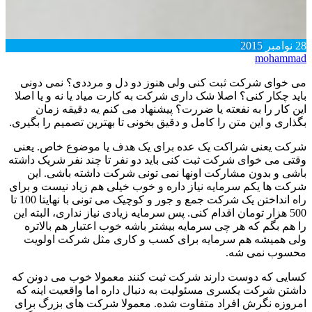
28
نوامبر
2015
mohammad
می خوای شرکت ثبت کنی ولی هنوز دو دل و مرددی؟ نمی دونی
باید چکار کنی؟ اصلا شک داری شرکت به کارت میاد یا نه و یا اصلا
این کار را به نفعته یا ضررت؟ پیشنهاد می کنم یه دقیقه زمان
بگذاری و این متن را کامل و دقیق بخونی تا بهترین تصمیم را بگیری.
شرکت یعنی شراکت یک عده برای یک هدف یا موضوع خاص. یعنی
وقتی می خوای شرکت ثبت کنی باید دو نفر تا چند نفر شریک داشته
باشی و بدون مشارکت اونها نمی تونی شرکت داشته باشی. این
شرکت ها یکم سرمایه نیاز داره و خوب خیلی هم زیاد نیست و برای
راه انداختن یک شرکت جمع و جور و کوچیک می تونی با نهایتا 100 تا
500 هزار تومان اقدام کنی. پس سرمایه زیادی نیاز نداری، البته این
را هم بگم که هر چی سرمایه بیشتر باشه خوب اعتبار هم بالاتره
ولی همیشه هم سرمایه برای کسب و کاری مثل شرکت اولویت
محسوب نمی شه.
کسایی که دوست دارند شرکت ثبت کنند معمولا خوب می دونن که
داشتن شرکت یکسری مسئولیت به دنبال داره اما واقعیت اینه که
امروزه نگرش افراد متفاوت شده. معمولا شرکت های بزرگ برای