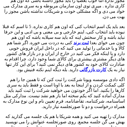
مجوز نداره اما خوب بعضیا را باید مجوز داشته باشی که اون هم
کاری نداره . میری توی اون سازمان مربوطه و یه سری مدارک می
خواد می دی و اگه مشکلی خودت و شریکات نداشته باشن مجوز را
بهت می دن.
بعد باید یک اسم انتخاب کنی که اون هم کاری نداره. 5 تا اسم که قبلا
نبوده باید انتخاب کنی، اینم خارجی و بی معنی و بی ادبی و این حرفا
نباید باشه و کار سختش اینه که باید سه سیلابه باشه که اون هم
چون می خوای بعدا
ثبت برند
کنی به دردت می خوره. اگر شما هم
کالا و یا خدماتی را تولید می کنید که در داخل ایران فروش خوبی
دارد و یا اینکه فکر می کنید در خارج از ایران و در بازار های کشور
های دیگر مشتری بیشتری برای کالای شما وجود دارد، چرا اقدام به
صادارت کالای خود به کشور های دیگر نمی کنید؟ برای این کار تنها
نیاز به یک
کارت بازرگانی
دارید. بله دیگه اینم نکته فنیش بود.
اگه دادی موسسه ویونا شرکتت را ثبت کنن که تا همین جا را هم
کلی کمکت کردن و از اینجا به بعد با اونا است و فقط باید یه سری
کارها را بکنید. اما اگر خودتون می خواهید شرکت را ثبت کنید باید
مدارک آماده کنید که یکم سخته اما باز هم نشد نیست. مدارکی مثل
اساسنامه، شرکتنامه، تقاضانامه، فرم تعیین نام و این نوع مدارک به
همراه درخواست و دو تا صورتجلسه نیاز دارید.
مدارک را تهیه می کنید و همه شریکا با هم یک جلسه می گذارید که
بهش می گن جلسه مجمع. روی صورتجلسه عنوانش را می نویسید