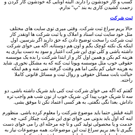
کسب و کار خودشون را دارند. البته اونایی که خودشون کار کردن و
زحمت کشیدن کاری به بند “پ” ندارم.
ثبت شرکت
حالا بریم سراغ ثبت شرکت. وقتی میری توی سایت های مختلف
مثل خود سایت ثبت اسناد و املاک و یا ثبت شرکت ها اونقدر کار
ثبت شرکت را سخت توضیح دادن که حق دارید اگر بترسین. اول
اینکه یک نکته کوچک بگم و اون هم دوستانه. اگه می خوای شرکت
داشته باشی و کلی توی این شرکت اعتبار و سود به دست بیاری یه
هزینه کم بکن و همین اول کار و از ابتدا شرکتت را بده یک موسسه
حقوقی خوب مثل موسسه ویونا ثبت کنه که به مشکل نخوری. شاید
یه هزینه خیلی کم بکنی اما هم وقتت گرفته نمی شه و هم اینکه
خیالت بابت مسائل حقوقی و روال ثبت و مسائل قانونی کاملا
راحته.
گفتم که اگه می خوای شرکت ثبت کنی باید شریک داشته باشی. دو
سه تا شریک خوب پیدا کن. شریک خوب از نون شب هم واجب تره
داداش. بعدا نگی نگفتی. به هر کسی اعتماد نکن تا موفق بشی.
البته قبلش حتما باید موضوع شرکتت را معلوم کرده باشی. منظورم
اینه که اول باید بدونی می خوای توی این شرکت چیکار کنی، چه
خدمت و یا محصولی تولید کنی و تا چه مرحله ای را می خوای دست
بگیری تا بعد بریم سراغ ثبت این موضوعات. همه موضوعات نیاز به