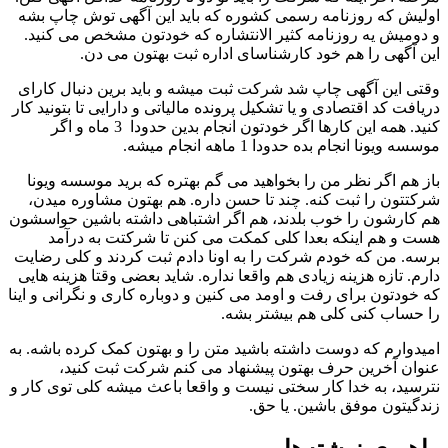
اولیش که روزنامه رسمی کشوره که باید این آگهی توش چاپ بشه
و دومیش یه روزنامه کثیر الانتشاره که خودتون مشخص می کنید.
این آگهی را هم خود کارشناسای اداره ثبت بهتون می دن.
وقتی این آگهی چاپ شد شرکت ثبت میشه و باید برین دنبال کارای
دریافت کد اقتصادی و یا تشکیل پرونده مالیاتی و دارایی تا بتونید کار
کنید. همه این کارها اگر خودتون انجام بدین حدودا 3 ماه و اگر
موسسه ویونا انجام بده حدودا 1 ماهه انجام میشه.
باز هم اگر نظر من را بخواهید می گم بهتره که برید موسسه ویونا
شرکتتون را ثبت کنه. چند تا حسن داره. هم بهتون مشاوره میدن،
هم کارشون را خوب بلدند، هم اگر اشتباهی داشته باشین حواسشون
هست و هم اینکه بعدا کلی کمکت می کنن تا شرکتت به درآمد
برسه. من که خودم شرکت را به اونا دادم ثبت کردند و کلی رضایت
دارم. تازه هزینه زیادی هم واقعا نداره. شاید بعضی وقتا هزینه هایی
که خودتون برای رفت و اومد می کنین و دوباره کاری و نگرانی و اینا
را حساب کنی کلی هم بیشتر بشه.
امیدوارم که دوست داشته باشید متن را و بهتون کمک کرده باشه. به
عنوان آخرین حرف بهتون پیشنهاد می کنم شرکت ثبت کنید،
نترسید، به خدا کار سختی نیست و واقعا باعث میشه کلی توی کار و
زندگیتون موفق باشین. یا حق.