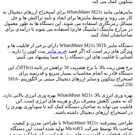
بیتکوین کمک می‌ کند.
ماینرهایی مانند WhatsMiner M21s برای استخراج ارزهای دیجیتال به
کار می‌ روند و توسط ماینرها برای ایجاد و تأیید تراکنش‌ ها و حل
مسائل رمزنگاری استفاده می‌ شوند. این دستگاه‌ ها به طور معمول
در مزارع ماینینگ (ماینینگ فارم) استفاده می‌ شوند تا درآمدی برای
صاحبانشان ایجاد کنند.
دستگاه ماینر WhatsMiner M21s 58Th دارای برخی از قابلیت‌ ها و
ویژگی‌ های زیر است که اگر قصد
خرید ماینر
بیت کوین را دارید ،
آشنایی با قابلیت های این دستگاه را به شما پیشنهاد می کنیم:
نرخ هش ریت بالا: با نرخ هشریت 58 تراهش در ثانیه (58Th/s)، این
دستگاه قادر به انجام محاسبات بسیار سریع و قدرتمند برای
استخراج بیتکوین و سایر ارزهای دیجیتال مبتنی بر الگوریتم SHA-
256 است.
بهره‌ وری انرژی بالا: WhatsMiner M21s بهره‌ وری انرژی بالایی دارد،
که به معنی کاهش مصرف برق و هزینه‌ های انرژی است. این
قابلیت می‌ تواند به صاحبان دستگاه کمک کند تا سودآوری بهتری را
در استخراج ارزهای دیجیتال داشته باشند.
طراحی پیشرفته: WhatsMiner M21s با طراحی مدرن و کیفیت
ساخت بالا توسط شرکت MicroBT تولید شده است. این دستگاه
دارای قطعات و کامپوننت‌ های پیشرفته است که عملکرد بهینه و