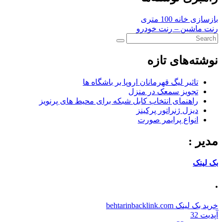
بازسازی خانه 100 متری
رنت ماشین – رنت خودرو
نوشته‌های تازه
تاثیر لیگ قهرمانان اروپا بر باشگاه ها
تجویز سمعک در منزل
راهنمای انتخاب کابل شبکه برای محیط های پرنویز
دیزل ژنراتور پرکینز
انواع پرایمر صورت
مدیر :
بک لینک
.
خرید بک لینک behtarinbacklink.com
آپدیت 32