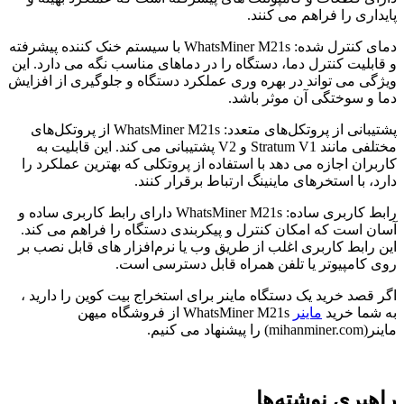
پایداری را فراهم می‌ کنند.
دمای کنترل شده: WhatsMiner M21s با سیستم خنک‌ کننده‌ پیشرفته
و قابلیت کنترل دما، دستگاه را در دماهای مناسب نگه می‌ دارد. این
ویژگی می‌ تواند در بهره‌ وری عملکرد دستگاه و جلوگیری از افزایش
دما و سوختگی آن موثر باشد.
پشتیبانی از پروتکل‌های متعدد: WhatsMiner M21s از پروتکل‌های
مختلفی مانند Stratum V1 و V2 پشتیبانی می‌ کند. این قابلیت به
کاربران اجازه می‌ دهد با استفاده از پروتکلی که بهترین عملکرد را
دارد، با استخرهای ماینینگ ارتباط برقرار کنند.
رابط کاربری ساده: WhatsMiner M21s دارای رابط کاربری ساده و
آسان است که امکان کنترل و پیکربندی دستگاه را فراهم می‌ کند.
این رابط کاربری اغلب از طریق وب یا نرم‌افزار های قابل نصب بر
روی کامپیوتر یا تلفن همراه قابل دسترسی است.
اگر قصد خرید یک دستگاه ماینر برای استخراج بیت کوین را دارید ،
به شما خرید
ماینر
WhatsMiner M21s از فروشگاه میهن
ماینر(mihanminer.com) را پیشنهاد می کنیم.
راهبری نوشته‌ها