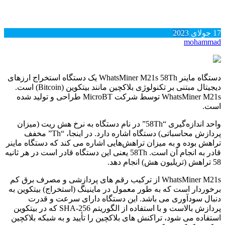
17
جولای
2023
mohammad
دستگاه ماینر WhatsMiner M21s 58Th یک دستگاه استخراج ارزهای
دیجیتال مبتنی بر تکنولوژی بلاکچین مانند بیتکوین (Bitcoin) است.
WhatsMiner M21s توسط شرکت MicroBT طراحی و تولید شده
است.
واحد اندازه‌گیری “58Th” در نام دستگاه به نرخ هش ریت (میزان
پردازش محاسباتی) دستگاه اشاره دارد. در اینجا، “Th” مخفف
تراهش بوده و به میزان تراهش‌هایی اشاره می‌ کند که دستگاه ماینر
قادر به انجام آن است. 58Th یعنی این دستگاه قادر است در هر ثانیه
58 تراهش (تریلیون هش) انجام دهد.
WhatsMiner M21s از ترکیب رقم‌ های پردازشی و مصرف برق کم
برخوردار است که به طور معمول در ماینینگ (استخراج) بیتکوین به
دنبال سودآوری می‌ باشد. این دستگاه دارای سرعت و قدرت
پردازش بالاست و با استفاده از الگوریتم SHA-256 که در بیتکوین
استفاده می‌ شود، تراکنش‌ های بلاکچین را تأیید و به شبکه بلاکچین