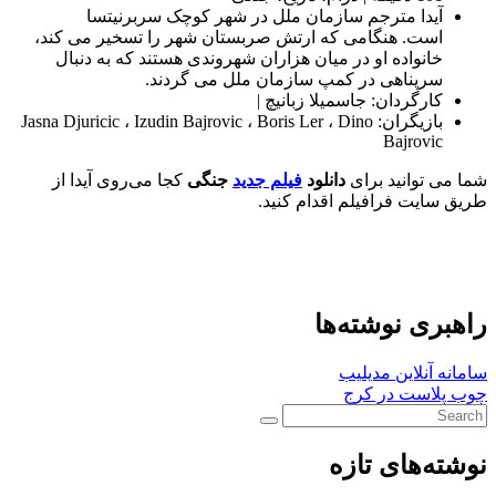
آیدا مترجم سازمان ملل در شهر کوچک سربرنیتسا
است. هنگامی که ارتش صربستان شهر را تسخیر می کند،
خانواده او در میان هزاران شهروندی هستند که به دنبال
سرپناهی در کمپ سازمان ملل می گردند.
کارگردان: جاسمیلا زبانیچ |
بازیگران: Jasna Djuricic ، Izudin Bajrovic ، Boris Ler ، Dino
Bajrovic
شما می توانید برای
دانلود
فیلم جدید
جنگی
کجا می‌روی آیدا از
طریق سایت فرافیلم اقدام کنید.
راهبری نوشته‌ها
سامانه آنلاین مدیلیب
چوب پلاست در کرج
نوشته‌های تازه