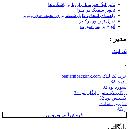
تاثیر لیگ قهرمانان اروپا بر باشگاه ها
تجویز سمعک در منزل
راهنمای انتخاب کابل شبکه برای محیط های پرنویز
دیزل ژنراتور پرکینز
انواع پرایمر صورت
مدیر :
بک لینک
.
خرید بک لینک behtarinbacklink.com
آپدیت 32
پسورد نود 32
اوکلی لایسنس رایگان نود 32
لایسنس نود 32
سئو وب سایت
رایگان
فروش آنتی ویروس
بایگانی