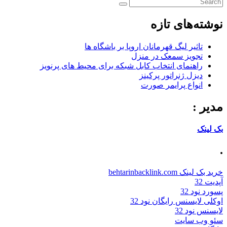
نوشته‌های تازه
تاثیر لیگ قهرمانان اروپا بر باشگاه ها
تجویز سمعک در منزل
راهنمای انتخاب کابل شبکه برای محیط های پرنویز
دیزل ژنراتور پرکینز
انواع پرایمر صورت
مدیر :
بک لینک
.
خرید بک لینک behtarinbacklink.com
آپدیت 32
پسورد نود 32
اوکلی لایسنس رایگان نود 32
لایسنس نود 32
سئو وب سایت