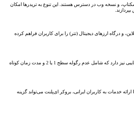
نت از دو پلتفرم معاملاتی محبوب پشتیبانی می‌کند: cTrader و MetaTrader 5. هر دو پلتفرم برای سیستم‌عامل‌های اندروید، iOS، دسکتاپ، و نسخه وب در دسترس هستند. این تنوع به تریدرها امکان
بپردازند.
ن، و درگاه ارزهای دیجیتال (تتر) را برای کاربران فراهم کرده
بروکر ای‌پلنت با ارائه اطلاعات حقوقی شفاف، پشتیبانی 24 ساعته فارسی، و حداقل مبلغ واریزی پایین، مزایای بسیاری دارد. با این حال، معایبی نیز دارد که شامل عدم رگوله سطح 1 یا 2 و مدت زمان کوتاه
رائه خدمات به کاربران ایرانی، بروکر ای‌پلنت می‌تواند گزینه