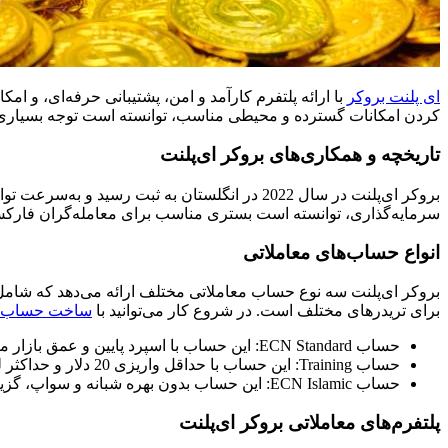
ای پلنت بروکر
کردن امکانات گسترده و محیطی مناسب، توانسته است توجه بسیاری از
تاریخچه و همکاری‌های بروکر ای‌پلنت
بروکر ای‌پلنت در سال 2022 در انگلستان به ثب
سرمایه‌گذاری، توانسته است بستری مناسب برای معامله‌گران فارکس 
انواع حساب‌های معاملاتی
برای تریدرهای مختلف است. در شروع کار می‌توانید با
ساخت حساب 
حساب ECN Standard: این حساب با اسپرد پایین و عمق بازار مناسب برای تریدرهای حرفه‌ای و اسکالپرها است.
حساب Training: این حساب با حداقل واریزی 20 دلار و حداکثر لوریج 1:4000، برای تریدرهایی که تازه وارد بازار فارکس شده‌اند، طراحی شده است.
حساب ECN Islamic: این حساب بدون بهره شبانه و سواپ، گزینه مناسبی برای تریدرهای مسلمان است که می‌خواهند بدون پرداخت سواپ معاملات خود را انجام دهند.
پلتفرم‌های معاملاتی بروکر ای‌پلنت