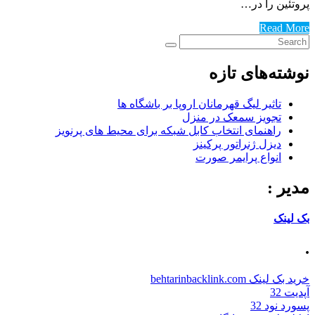
پروتئین را در…
Read More
نوشته‌های تازه
تاثیر لیگ قهرمانان اروپا بر باشگاه ها
تجویز سمعک در منزل
راهنمای انتخاب کابل شبکه برای محیط های پرنویز
دیزل ژنراتور پرکینز
انواع پرایمر صورت
مدیر :
بک لینک
.
خرید بک لینک behtarinbacklink.com
آپدیت 32
پسورد نود 32